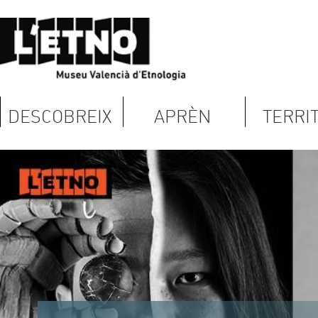
DESCOBREIX
APRÈN
TERRITORI
No és fàcil ser valencià
Exposició permanent