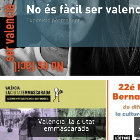
València, la ciutat
Convocatòr
emmascarada
Premi Bern
difusió de 
pop
EL MUSEU
AGENDA
HORAR
PUBLICACIONS
MUSEUS LOCALS
Dilluns
COL·LECCIONS
EDUCACIÓ
Dimart
BIBLIOTECA
PREPARA LA TEUA VISITA
Entrad
Consult