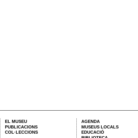
CARRER CORONA, 36 46003 VALÈNCIA | +34 963 883 614 |
LETNO@DIVAL.ES
ADVERTÈ