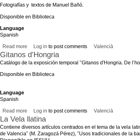
Read more
about África a diario
Log in
to post comments
Valencià
Gitanos d'Hongria
Catálogo de la exposición temporal "Gitanos d'Hongria. De l’home exòtic al ci
Disponible en Biblioteca
Language
Spanish
Read more
about Gitanos d'Hongria
Log in
to post comments
Valencià
La Vela llatina
Contiene diversos artículos centrados en el tema de la vela latina y la navegaci
de Valencia" (M. Zaragozá Pérez), "Usos tradicionales de la barca en la Albufera
Disponible en ISSUU
Language
Spanish
Read more
about La Vela llatina
Log in
to post comments
Valencià
València en blanc i negre II
Catálogo de la exposición temporal "València en blanc i negre II" producida po
Disponible en Bilbioteca y tienda del Museu
Language