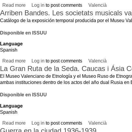
Language
Spanish
Read more
about La Gran Ruta de la Seda. Caucas i Ásia Central
Log in
to post comments
Valencià
Guerra en la ciudad.1936-1939
Guerra en la ciudad. 1936-1939. Colección Monreal-Cabrelles
Catálogo vinculado con la exposición temporal producida por el Museu Valenc
Disponible en ISSUU
Language
Spanish
Read more
about Guerra en la ciudad.1936-1939
Log in
to post comments
Valencià
Pages
« first
‹ previous
1
MUSEUM
EVENTS
TIMET
PUBLICATIONS
LOCAL MUSEUMS
Monday
COLLECTIONS
EDUCACIÓN
Tuesda
LIBRARY