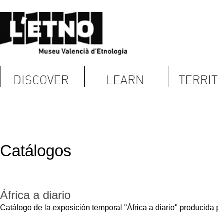
DISCOVER
LEARN
TERRITORY
C
Catálogos
África a diario
Catálogo de la exposición temporal "África a diario" producida por el Museu Va
Fotografías y textos de Manuel Bañó.
Disponible en Biblioteca
Language
Spanish