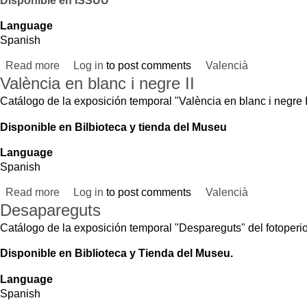
Spanish
Read more
about València en blanc i negre II
Log in
to post comments
Valencià
Desapareguts
Catálogo de la exposición temporal "Despareguts" del fotoperiodista de Gerv
Disponible en Biblioteca y Tienda del Museu.
Language
Spanish
Read more
about Desapareguts
Log in
to post comments
Valencià
Arriben Bandes. Les societats musicals valencianes
Catálogo de la exposición temporal producida por el Museu Valencià d'Etnolog
Disponible en ISSUU
Language
Spanish
Read more
about Arriben Bandes. Les societats musicals valencianes
Log in
to post comments
Valencià
La Gran Ruta de la Seda. Caucas i Ásia Central
El Museo Valenciano de Etnología y el Museo Ruso de Etnografía presentan la
ambas instituciones dentro de los actos del año dual Rusia en España / Españ
Disponible en ISSUU