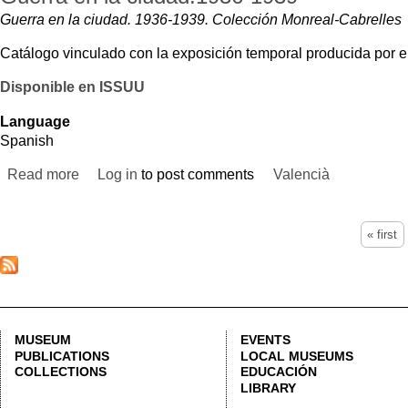
Free a
Check
STREET CORONA, 36 46003 VALENCIA | +34 963 883 614 |
LETNO@DIVAL.ES
LEGAL NO