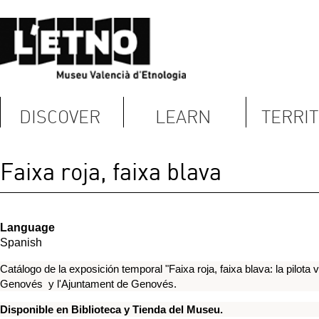
DISCOVER
LEARN
TERRITORY
C
Faixa roja, faixa blava
Language
Spanish
Catálogo de la exposición temporal "Faixa roja, faixa blava: la pilota valenciana" prod
Genovés y l'Ajuntament de Genovés.
Disponible en Biblioteca y Tienda del Museu.
Núm referencia:
ISBN: 978-84-7795-681-5
Fecha: