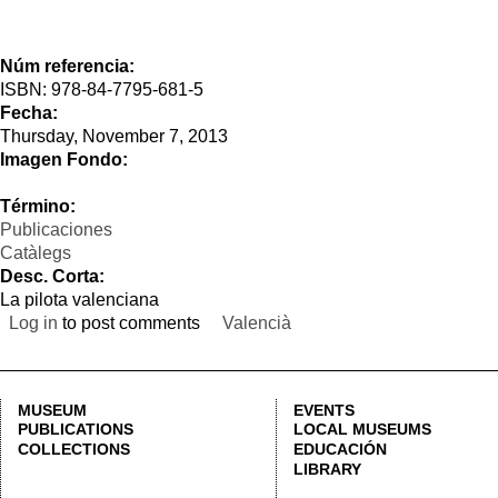
Thursday, November 7, 2013
Imagen Fondo:
Término:
Publicaciones
Catàlegs
Desc. Corta:
La pilota valenciana
Log in
to post comments
Valencià
MUSEUM
EVENTS
TIMET
PUBLICATIONS
LOCAL MUSEUMS
Monday
COLLECTIONS
EDUCACIÓN
Tuesda
LIBRARY
Free a
Check
STREET CORONA, 36 46003 VALENCIA | +34 963 883 614 |
LETNO@DIVAL.ES
LEGAL NO