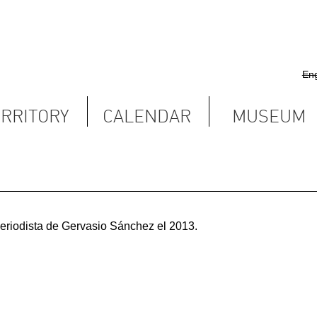
English
Castellano
Valencià
S
CALENDAR
MUSEUM
Contact
ervasio Sánchez el 2013.