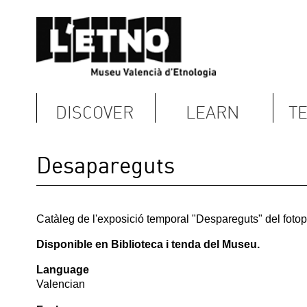
DISCOVER
LEARN
TERRITORY
Desapareguts
Catàleg de l'exposició temporal "Despareguts" del fotoperiodista de G
Disponible en Biblioteca i tenda del Museu.
Language
Valencian
Fecha:
Thursday, June 6, 2013
Imagen Fondo:
Término:
Publicaciones