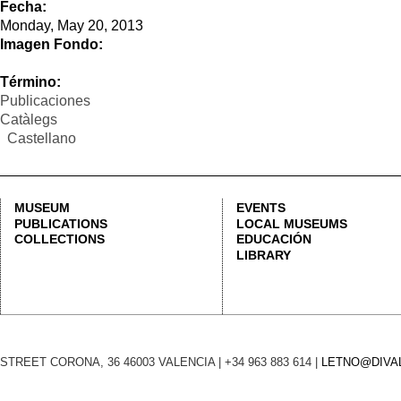
Catàlegs
Castellano
MUSEUM
EVENTS
TIMET
PUBLICATIONS
LOCAL MUSEUMS
Monday
COLLECTIONS
EDUCACIÓN
Tuesda
LIBRARY
Free a
Check
STREET CORONA, 36 46003 VALENCIA | +34 963 883 614 |
LETNO@DIVAL.ES
LEGAL NO