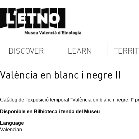
DISCOVER
LEARN
TERRITORY
C
València en blanc i negre II
Catàleg de l'exposició temporal "València en blanc i negre II" produïda pel Mu
Disponible en Bilbioteca i tenda del Museu
Language
Valencian
Fecha:
Monday, May 20, 2013
Imagen Fondo:
Término:
Publicaciones