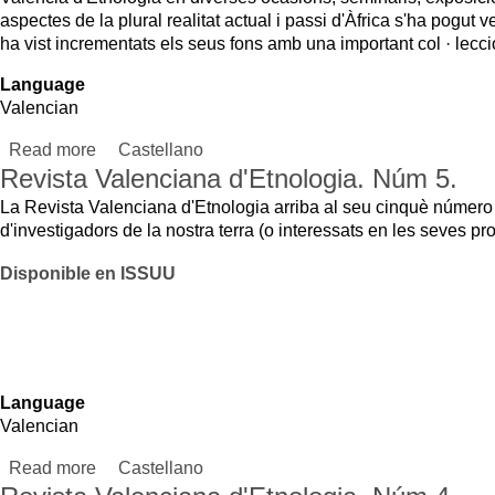
Disponible en ISSUU
Language
Valencian
Read more
about Revista Valenciana d'Etnologia. Núm 5.
Castellano
Revista Valenciana d'Etnologia. Núm 4.
Seguint el seu format habitual al llarg de les seves 184 pàgines, aquest número
de la pintura i passant per la fotografia, arriba fins al cinema etnogràfic.
Language
Valencian
Read more
about Revista Valenciana d'Etnologia. Núm 4.
Castellano
Revista Valenciana d'Etnologia. Núm 3.
Amb un dossier titulat "L'etnologia i el patrimoni", en este número es tracten di
vinculat a l'Etnologia. Conté articles de Natalia Martí, Agustí Andreu, Adrià Va 
Selma, Enric Flors, Juan A. García, Ramón Tarín, Martine Segalen i Emilia Rod
Disponible en ISSUU
Language
Valencian