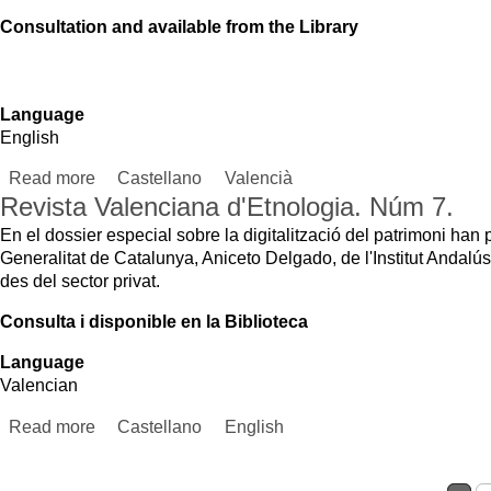
MUSEUM
EVENTS
TIMET
PUBLICATIONS
LOCAL MUSEUMS
Monday
COLLECTIONS
EDUCACIÓN
Tuesda
LIBRARY
Free a
Check
STREET CORONA, 36 46003 VALENCIA | +34 963 883 614 |
LETNO@DIVAL.ES
LEGAL NO