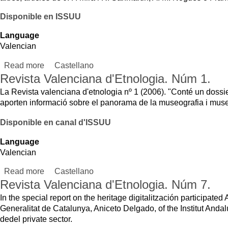
Consultation and available from the Library
Language
English
Read more
about Revista Valenciana d'Etnologia. Núm 7.
Castellano
Valencià
Revista Valenciana d'Etnologia. Núm 7.
En el dossier especial sobre la digitalització del patrimoni han participat Albert
Generalitat de Catalunya, Aniceto Delgado, de l'Institut Andalús de Patrimoni 
des del sector privat.
Consulta i disponible en la Biblioteca
Language
Valencian
Read more
about Revista Valenciana d'Etnologia. Núm 7.
Castellano
English
Pages
1
2
next ›
last »