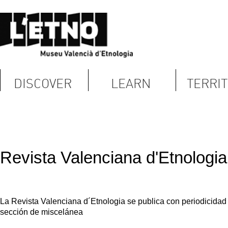
DISCOVER
LEARN
TERRITORY
C
Revista Valenciana d'Etnologia
La Revista Valenciana d´Etnologia se publica con periodicidad anual desde 2
sección de miscelánea
Revista Valenciana d'Etnologia. Núm 8.
Sota la coordinació del professor Hasan G. López Sanz, el dossier monogràfic i
més teòriques, altres més centrades en el plaer de la imatge etnogràfica en les
mirades ben interessants sobre la qüestió.