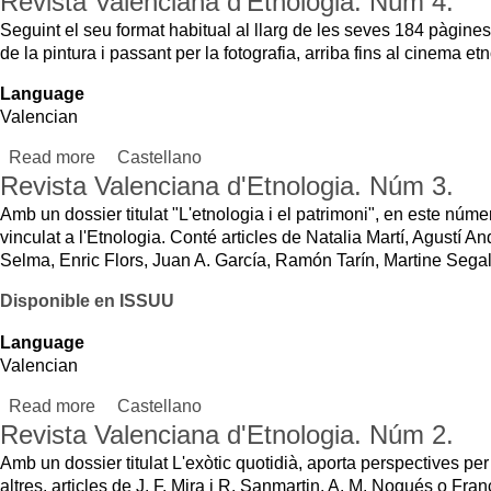
Read more
about Revista Valenciana d'Etnologia. Núm 3.
Castellano
Revista Valenciana d'Etnologia. Núm 2.
Amb un dossier titulat L'exòtic quotidià, aporta perspectives per al cas valencià 
altres, articles de J. F. Mira i R. Sanmartin, A. M. Nogués o Francesc Torres.
Disponible en ISSUU
Language
Valencian
Read more
about Revista Valenciana d'Etnologia. Núm 2.
Castellano
Revista Valenciana d'Etnologia. Núm 1.
La Revista valenciana d'etnologia nº 1 (2006). "Conté un dossier amb el titule 
aporten informació sobre el panorama de la museografia i museologia etnològi
Disponible en canal d'ISSUU
Language
Valencian
Read more
about Revista Valenciana d'Etnologia. Núm 1.
Castellano
Revista Valenciana d'Etnologia. Núm 7.
In the special report on the heritage digitalitzación participated Albert Sierra, t
Generalitat de Catalunya, Aniceto Delgado, of the Institut Andalús Patrimoni H
dedel private sector.