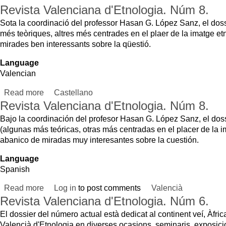
Language
Valencian
Read more
about Revista Valenciana d'Etnologia. Núm 8.
Castellano
Revista Valenciana d'Etnologia. Núm 8.
Bajo la coordinación del profesor Hasan G. López Sanz, el dossier monográfico
(algunas más teóricas, otras más centradas en el placer de la imagen etnográfi
abanico de miradas muy interesantes sobre la cuestión.
Language
Spanish
Read more
about Revista Valenciana d'Etnologia. Núm 8.
Log in
to post comments
Valencià
Revista Valenciana d'Etnologia. Núm 6.
El dossier del número actual està dedicat al continent veí, Àfrica. Les societats
Valencià d'Etnologia en diverses ocasions, seminaris, exposicions i cicles de c
aspectes de la plural realitat actual i passi d'Àfrica s'ha pogut veure a les ins
ha vist incrementats els seus fons amb una important col · lecció que prové d
Language
Valencian
Read more
about Revista Valenciana d'Etnologia. Núm 6.
Castellano
Revista Valenciana d'Etnologia. Núm 5.
La Revista Valenciana d'Etnologia arriba al seu cinquè número amb un contingu
d'investigadors de la nostra terra (o interessats en les seves problemàtiques) en