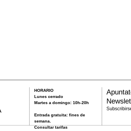
Prepara 
Apuntate a nuestro
HORARIO
Lunes cerrado
Newsletter
Martes a domingo: 10h-20h
Subscribirse
Entrada gratuita: fines de
semana.
Consultar tarifas
VERTENCIAS LEGALES
POLÍTICA DE PRIVACIDAD
ACCESIBILIDAD
2016 MUS