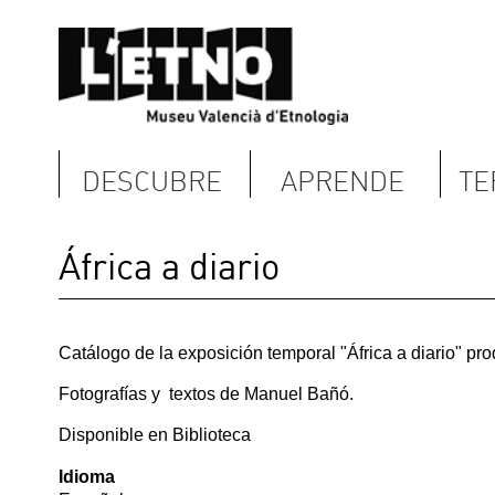
DESCUBRE
APRENDE
TERRITORIO
África a diario
Catálogo de la exposición temporal "África a diario" producida por el 
Fotografías y textos de Manuel Bañó.
Disponible en Biblioteca
Idioma
Español
Núm referencia:
ISBN: 978-84-7795-540-5
Fecha:
Martes, 29 Septiembre, 2009