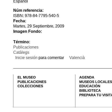
Imagen Fondo:
Término:
Publicaciones
Catàlegs
Inicie sesión
para comentar
Valencià
EL MUSEO
AGENDA
PUBLICACIONES
MUSEOS LOCALES
COLECCIONES
EDUCACIÓN
BIBLIOTECA
PREPARA TU VISITA
CALLE CORONA, 36 46003 VALÈNCIA | +34 963 883 565 |
LETNO@DIVAL.ES
AD