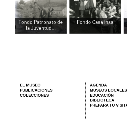
COLECCIONES
EDUCACIÓN
BIBLIOTECA
PREPARA TU VISITA
CALLE CORONA, 36 46003 VALÈNCIA | +34 963 883 565 |
LETNO@DIVAL.ES
AD