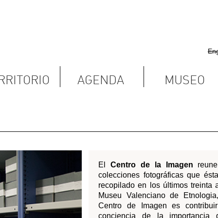
English
Castellano
Valencià
AGENDA
MUSEO
CONTACTAR
El
Centro de la Imagen
reune los fondos y
colecciones fotográficas que ésta institución ha
recopilado en los últimos treinta años. Desde el
Museu Valenciano de Etnologia, la visión del
Centro de Imagen es contribuir a asentar la
conciencia de la importancia del patrimonio
visual para la construcción de la memoria
colectiva de las comunidades, y en particular, la
del pueblo valenciano. Con esta aspiración de
fondo, la misión del centro es convertirse en
referente en ámbito valenciano en todo lo