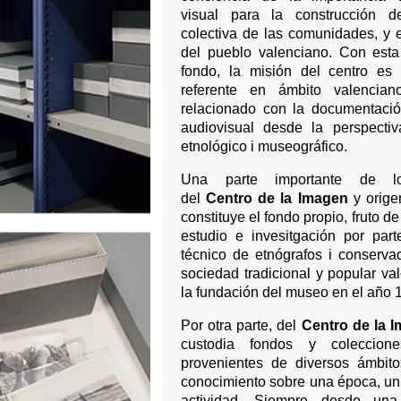
relacionado con la documentación fotográfica y
audiovisual desde la perspectiva de su valor
etnológico i museográfico.
Prepara 
Una parte importante de los materiales
del
Centro de la Imagen
y origen del mismo lo
constituye el fondo propio, fruto de los trabajos de
estudio e invesitgación por parte del personal
técnico de etnógrafos i conservadores, sobre la
sociedad tradicional y popular valenciana desde
la fundación del museo en el año 1982.
Por otra parte, del
Centro de la Imagen
también
custodia fondos y colecciones fotográficas
provenientes de diversos ámbitos que aportan
conocimiento sobre una época, un territorio o una
actividad. Siempre desde una aproximación
amplia y transversal relacionada con nuestro
ámbito de estudio.
Los fondos y colecciones que forman parte
del
Centro de la Imagen
estan en proceso de
organización, instalación, descripción y
digitalización. Como primer paso en la política de
difusión, queremos empezar a informar sobre
algunos grupos de imagenes donde el trabajo
esta más avanzado.