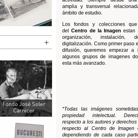
Soler
*Todas las imágenes sometidas a la ley de
r
propiedad intelectual. Derechos morales
respecto a los autores y derechos de explotación
respecto al Centro de Imagen o los autores,
dependiendo de cada caso particular. Frente a
cualquier voluntad de uso, consultar.
jada
Volver
Apuntate a nuestro
HORARIO
Lunes cerrado