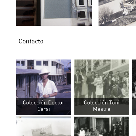
Colección Doctor
Colección Toni
Fondo José 
Carsi
Mestre
Carnice
Fondo Patronato de
Fondo Casa Insa
Fondo Torta
la Juventud...
EL MUSEO
AGENDA
PUBLICACIONES
MUSEOS LOCALES