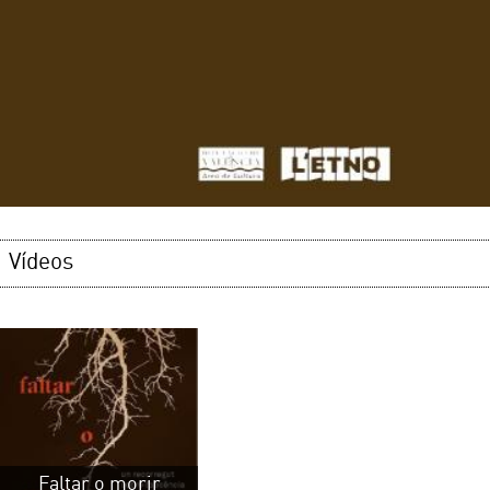
Vídeos
Faltar o morir
EL MUSEO
AGENDA
HORAR
PUBLICACIONES
MUSEOS LOCALES
Lunes 
COLECCIONES
EDUCACIÓN
Martes
BIBLIOTECA
PREPARA TU VISITA
Entrada
seman