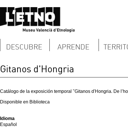
DESCUBRE
APRENDE
TERRITORIO
Gitanos d'Hongria
Catálogo de la exposición temporal "Gitanos d'Hongria. De l’home exòtic al ci
Disponible en Biblioteca
Idioma
Español
Fecha:
Domingo, 10 Diciembre, 2006
Imagen Fondo:
Término: