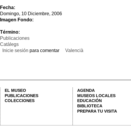
Publicaciones
Catàlegs
Inicie sesión
para comentar
Valencià
EL MUSEO
AGENDA
HORAR
PUBLICACIONES
MUSEOS LOCALES
Lunes 
COLECCIONES
EDUCACIÓN
Martes
BIBLIOTECA
PREPARA TU VISITA
Entrada
seman
Consult
CALLE CORONA, 36 46003 VALÈNCIA | +34 963 883 565 |
LETNO@DIVAL.ES
ADVERTENC