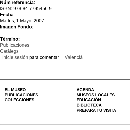
Término:
Publicaciones
Catàlegs
Inicie sesión
para comentar
Valencià
EL MUSEO
AGENDA
HORAR
PUBLICACIONES
MUSEOS LOCALES
Lunes 
COLECCIONES
EDUCACIÓN
Martes
BIBLIOTECA
PREPARA TU VISITA
Entrada
seman
Consult
CALLE CORONA, 36 46003 VALÈNCIA | +34 963 883 565 |
LETNO@DIVAL.ES
ADVERTENC