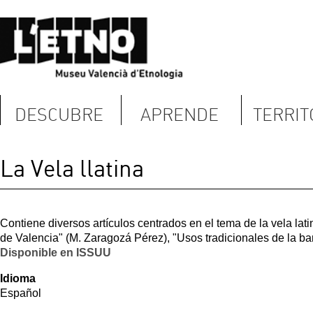
DESCUBRE
APRENDE
TERRITORIO
La Vela llatina
Contiene diversos artículos centrados en el tema de la vela latina y la navegaci
de Valencia" (M. Zaragozá Pérez), "Usos tradicionales de la barca en la Albufera
Disponible en ISSUU
Idioma
Español
Núm referencia:
ISBN: 978-84-7795456-9
Fecha:
Martes, 1 Mayo, 2007
Imagen Fondo: