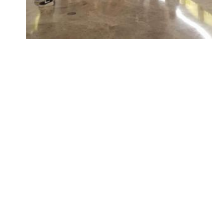
+ Info
3. Visitas p
Visitas grup
Aforo limitad
Horario:
Mañan
Tarde
Duración: Un
Con reserva p
didac
Tel.:
Horar
Actividad gra
+ Info