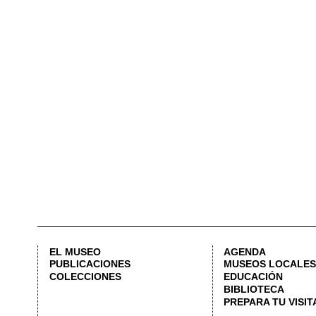
EL MUSEO
AGENDA
PUBLICACIONES
MUSEOS LOCALES
COLECCIONES
EDUCACIÓN
BIBLIOTECA
PREPARA TU VISITA
CALLE CORONA, 36 46003 VALÈNCIA | +34 963 883 565 |
LETNO@DIVAL.ES
AD