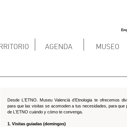
English
Castellano
Valencià
AGENDA
MUSEO
CONTACTAR
O. Museu Valencià d'Etnologia te ofrecemos diversas opciones
 visitas se acomoden a tus necesidades, para que puedas disfrutar
uándo y cómo te convenga.
uiadas (domingos)
entrada, previa recogida en el hall del Museo, cada domingo desde
 por personal del museo.