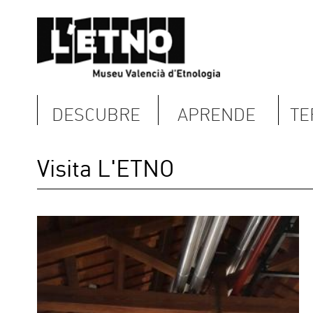
DESCUBRE
APRENDE
TERRITORIO
Visita L'ETNO
Desde L'ETN
para que las
de L'ETNO c
1. Visitas g
Visitas con 
las 10:30 h
Visita guiada