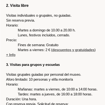
ara grupos y escuelas
ales guiadas por personal del museo.
o:
10 personas y el/la monitor/a
as: martes a viernes, de 10:00 a 14:00 horas.
s: martes a jueves, de 16:00 a 18:00 horas.
a hora.
revia. Solicitud de reserva:
tica.etnologia@dival.es
 963 883 578
io de atención: de lunes a viernes de 08:30 a 14:30
tuita
Volver