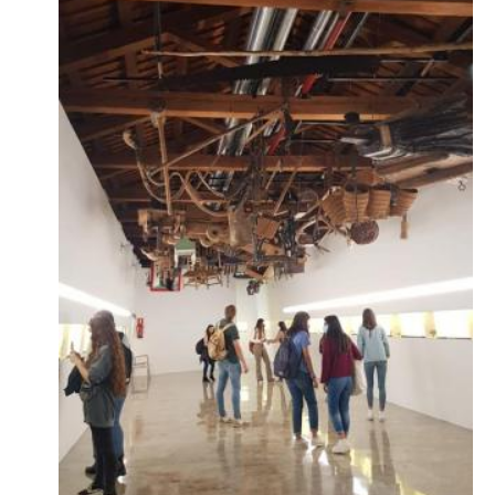
Aforo limitad
Sala exposici
guía.
Sala tempora
(siempre que
Visitas espe
un solo turn
de L'ETNO. A
Horario:
Hasta
Expos
Expos
Actividad gra
Duración:45 
+ Info
2. Visita lib
Visitas indiv
Sin reserva p
Horario:
Marte
Lunes
Precio:
Fines
Marte