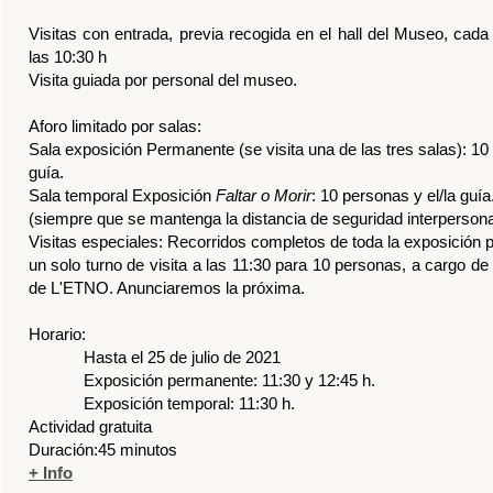
o por salas:
ón Permanente (se visita una de las tres salas): 10 personas y el/la
l Exposición
Faltar o Morir
:
10 personas y el/la guía.
Prepara 
 se mantenga la distancia de seguridad interpersonal 1,5 metros).
ciales: Recorridos completos de toda la exposición permanente, con
o de visita a las 11:30 para 10 personas, a cargo de un conservador
nunciaremos la próxima.
 el 25 de julio de 2021
ición permanente: 11:30 y 12:45 h.
ición temporal: 11:30 h.
tuita
minutos
re
iduales o grupales, no guiadas.
revia.
s a domingo de 10.00 a 20.00 h.
, festivos incluidos, cerrado.
 de semana: Gratuito
s a viernes: 2 € (
descuentos y gratuidades
)