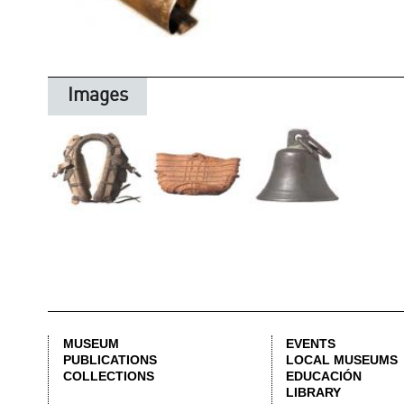
MUSEUM
EVENTS
PUBLICATIONS
LOCAL MUSEUMS
COLLECTIONS
EDUCACIÓN
LIBRARY
STREET CORONA, 36 46003 VALENCIA | +34 963 883 614 |
LETNO@DIVAL.ES
L