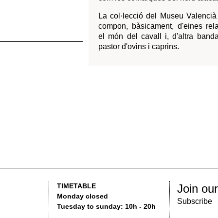
Back
Join our Newsletter
TIMETABLE
Monday closed
Subscribe
Tuesday to sunday: 10h - 20h
Free admission weekends.
Check prices
EGAL NOTICES
PRIVACY POLICY
ACCESSIBILITY
2016 MUS