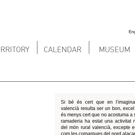
English
Castellano
Valencià
S
CALENDAR
MUSEUM
Contact
Si bé és cert que en l'imaginari col·lectiu el
valencià resulta ser un bon, excel·lent pagès, no
és menys cert que no acostuma a ser ramader. La
ramaderia ha estat una activitat minoritària dins
del món rural valencià, excepte en alguns llocs,
com les comarques del nord alacantí.
La col·lecció del Museu Valencià d'Etnologia es
compon, bàsicament, d'eines relacionades amb
el món del cavall i, d'altra banda, d'utillatge de
pastor d'ovins i caprins.