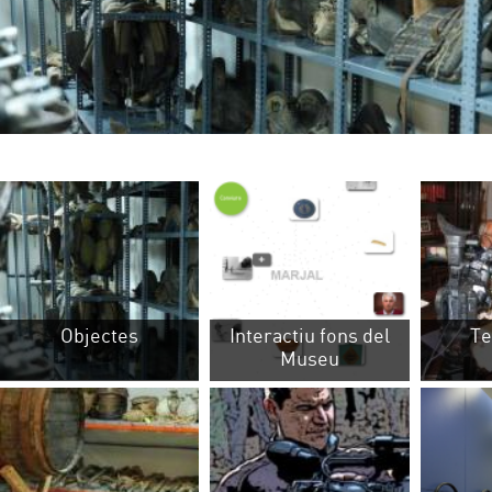
Objectes
Interactiu fons del
Testimonis
Museu
Sales de reserva
Antropologia visual
Centre de la Imatge